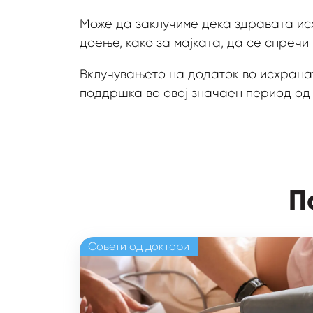
Може да заклучиме дека здравата ис
доење, како за мајката, да се спречи 
Вклучувањето на додаток во исхранат
поддршка во овој значаен период од
П
Совети од доктори