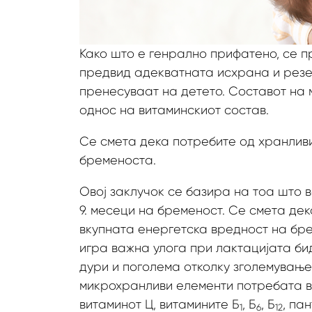
Како што е генрално прифатено, се п
предвид адекватната исхрана и резер
пренесуваат на детето. Составот на 
однос на витаминскиот состав.
Се смета дека потребите од хранливи
бременоста.
Овој заклучок се базира на тоа што в
9. месеци на бременост. Се смета де
вкупната енергетска вредност на бре
игра важна улога при лактацијата б
дури и поголема отколку зголемување
микрохранливи елементи потребата во
витаминот Ц, витамините Б
, Б
, Б
, па
1
6
12