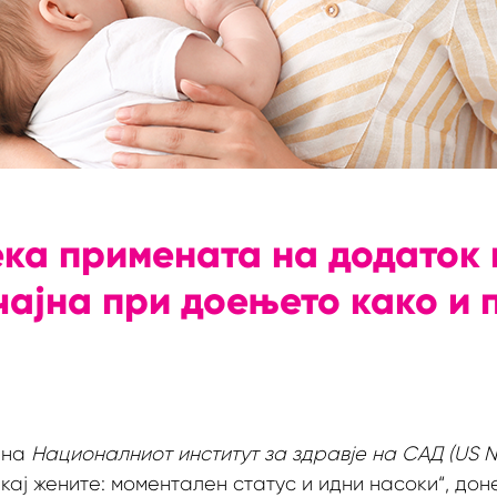
ека примената на додаток 
чајна при доењето како и 
 на
Националниот институт за здравје на САД
(US N
кај жените: моментален статус и идни насоки“, дон