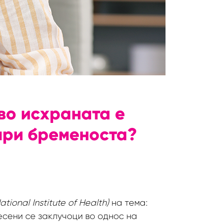
во исхраната е
при бременоста?
ational Institute of Health)
на тема:
есени се заклучоци во однос на