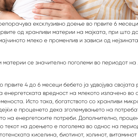
репорачува ексклузивно доење во првите 6 месеци о
вите од хранливи материи на мајката, при што до
мајчиното млеко е променлив и зависи од нејзината
 материи се значително поголеми во периодот на 
о првите 4 до 6 месеци бебето ја удвојува својат
ка енергетската вредност на млекото излачено во 
меноста. Исто така, богатството со хранливи мик
идејќи е проценето дека зголемувањето на потреб
то на енергетските потреби. Дополнително, проце
 текот на доењето е поголема во однос на период
нтотенската киселина, биотинот, холинот, витаминот Е