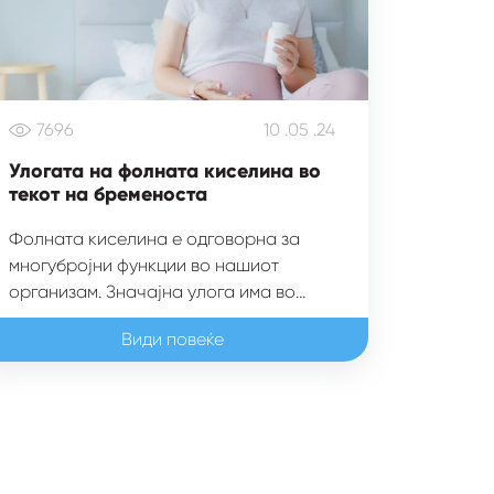
7696
10 .05 .24
Улогата на фолната киселина во
текот на бременоста
Фолната киселина е одговорна за
многубројни функции во нашиот
организам. Значајна улога има во
процесот на делба на клетките, а
Види повеќе
особено во процесите на
диференцијација и на раст на
ембрионалните клетки. Фолната
киселина е одговорна за многубројни
функции во нашиот организам.
Значајна улога има во процесот на