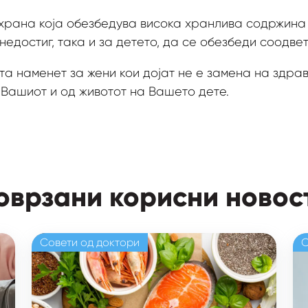
храна која обезбедува висока хранлива содржина 
недостиг, така и за детето, да се обезбеди соодвет
а наменет за жени кои дојат не е замена на здрав
 Вашиот и од животот на Вашето дете.
оврзани корисни новос
Совети од доктори
С