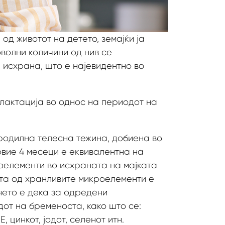
д животот на детето, земајќи ја
волни количини од нив се
 исхрана, што е најевидентно во
лактација во однос на периодот на
а родилна телесна тежина, добиена во
овие 4 месеци е еквивалентна на
роелементи во исхраната на мајката
ата од хранливите микроелементи е
нето е дека за одредени
от на бременоста, како што се:
, цинкот, јодот, селенот итн.