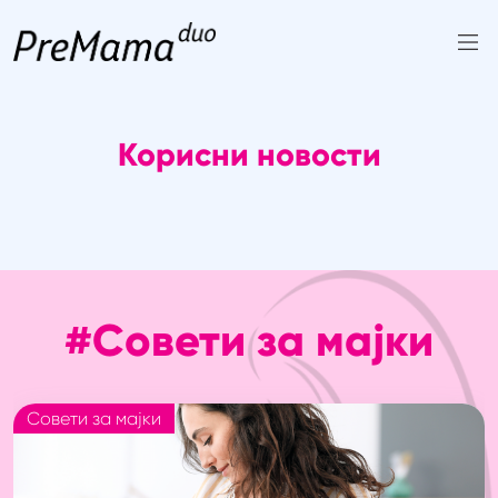
Skip
to
content
Корисни новости
#Совети за мајки
Совети за мајки