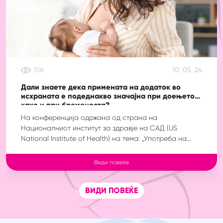
316
10 .05 .24
Дали знаете дека примената на додаток во
исхраната е подеднакво значајна при доењето
како и при бременоста?
На конференција одржана од страна на
Националниот институт за здравје на САД (US
National Institute of Health) на тема: „Употреба на
додатоци во исхраната кај жените: моментален
статус и идни насоки“, донесени се заклучоци во
Види повеќе
однос на потребите од хранливи материи на
бремените жени и на доилките. Како што е генрално
ВИДИ ПОВЕЌЕ
прифатено, се препорачува ексклузивно […]