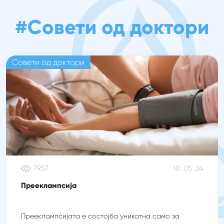
#Совети од доктори
Совети од доктори
7957
10 .05 .24
Прееклампсија
Прееклампсијата е состојба уникатна само за