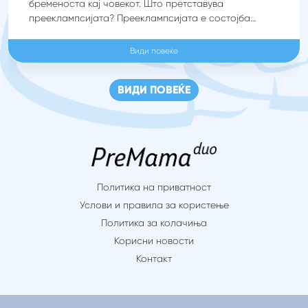
бременоста кај човекот. Што претставува
прееклампсијата? Прееклампсијата е состојба
уникатна само за бременоста кај човекот.
Прееклампсијата се манифестира со покачување на
Види повеќе
крвниот притисок за време на бременоста или
непосредно после породувањето, кај трудници кои
ВИДИ ПОВЕЌЕ
имале нормален крвен притисок пред бременоста,
придружено со зголемено ниво на белковини во
урината. Поретко, […]
Политика на приватност
Услови и правила за користење
Политика за колачиња
Корисни новости
Контакт