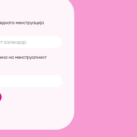
ледната менструација
жина на менструалниот