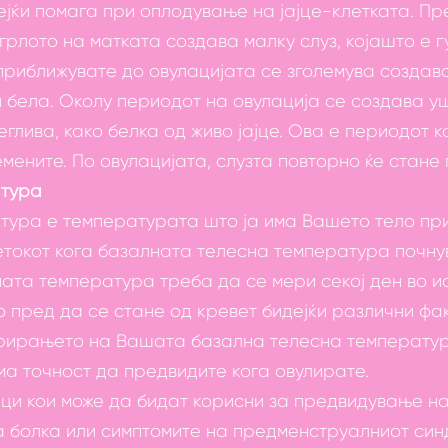
ејќи помага при оплодување на јајце-клетката. Пр
рлото на матката создава малку слуз, којашто е г
приближувате до овулацијата се зголемува создава
 бела. Околу периодот на овулација се создава уш
глива, како белка од живо јајце. Ова е периодот к
мените. По овулацијата, слузта повторно ќе стане
атура
тура е температурата што ја има Вашето тело пр
етокот кога базалната телесна температура почну
ната температура треба да се мери секој ден во и
о пред да се стане од кревет бидејќи различни фак
трирањето на Вашата базална телесна температур
ма точност да предвидите кога овулирате.
наци кои може да бидат корисни за предвидување на
 болка или симптомите на предменструалниот синд