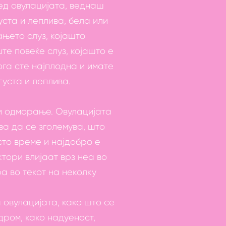
ед овулацијата, веднаш
уста и леплива, бела или
њето слуз, којашто
те повеќе слуз, којашто е
ога сте најплодна и имате
 густа и леплива.
и одморање. Овулацијата
ва да се зголемува, што
сто време и најдобро е
тори влијаат врз неа во
а во текот на неколку
 овулацијата, како што се
ром, како надуеност,