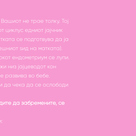
Вашиот не трае толку. Тој
т циклус едниот јајчник
тката се подготвува да ја
шниот ѕид на матката).
окот ендометриум се лупи.
жи низ јајцеводот кон
 се развива во бебе.
и да чека да се ослободи
едите да забремените, се
и: