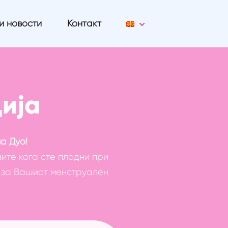
и новости
Контакт
ија
а Дуо!
ите кога сте плодни при
и за Вашиот менструален