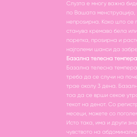
Слузта е многу важна бид
по Вашата менструација, г
непроѕирна. Како што се 
станува кремаво бела или
поретка, проѕирна и расте
најголеми шанси да забре
Базална телесна темпер
Базална телесна темпера
треба да се случи на поч
трае околу 3 дена. Базал
тоа да се врши секое утр
текот на денот. Со регис
месеци, можете со поголе
Исто така, има и други з
чувството на абдоминална