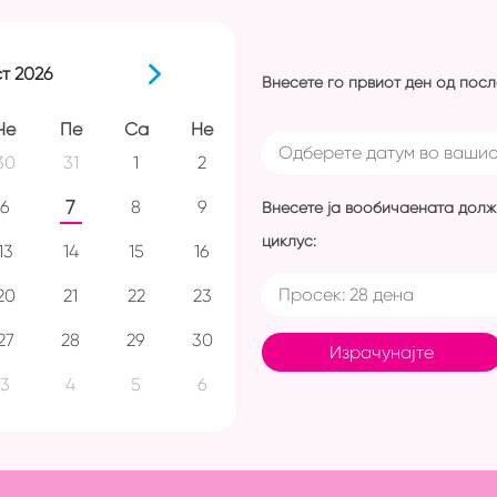
ст
2026
Внесете го првиот ден од пос
Че
Пе
Са
Не
30
31
1
2
6
7
8
9
Внесете ја вообичаената дол
циклус:
13
14
15
16
20
21
22
23
27
28
29
30
Израчунајте
3
4
5
6