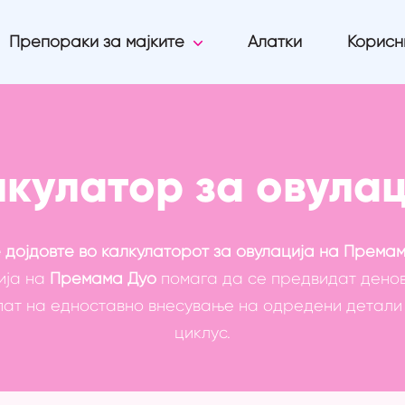
Препораки за мајките
Алатки
Корисн
лкулатор за овулац
 дојдовте во калкулаторот за овулација на Премам
ија на
Премама Дуо
помага да се предвидат денов
 пат на едноставно внесување на одредени детал
циклус.