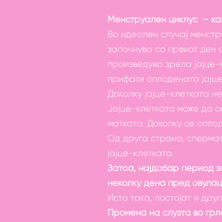
Менструален циклус – как
Во идеален случај менстру
започнува со првиот ден 
произведува зрела јајце-
прифати оплодената јајце
Доколку јајце-клетката н
Јајце-клетката може да 
матката. Доколку се оплод
Од друга страна, сперма
јајце-клетката.
Затоа, најдобар период за
неколку дена пред овулац
Исто така, постојат и дру
Промена на слузта во грл