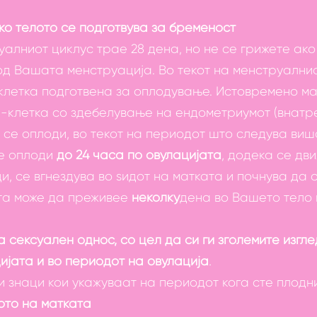
о телото се подготвува за бременост
алниот циклус трае 28 дена, но не се грижете ако 
од Вашата менструација. Во текот на менструалнио
клетка подготвена за оплодување. Истовремено ма
-клетка со здебелување на ендометриумот (внатре
е се оплоди, во текот на периодот што следува виш
се оплоди
до 24 часа по овулацијата
, додека се дви
и, се вгнездува во ѕидот на матката и почнува да
та може да преживее
неколку
дена во Вашето тело 
 сексуален однос, со цел да си ги зголемите изгл
ијата и во периодот на овулација
.
ги знаци кои укажуваат на периодот кога сте плодн
ото на матката