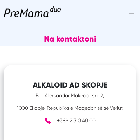
Skip
to
Na kontaktoni
content
ALKALOID AD SKOPJE
Bul. Aleksandar Makedonski 12,
1000 Skopje, Republika e Maqedonisë së Veriut
+389 2 310 40 00