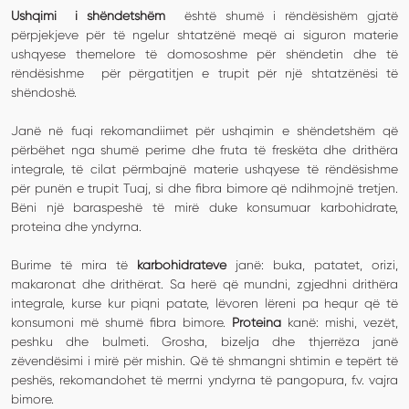
Ushqimi i shëndetshëm
është shumë i rëndësishëm gjatë
përpjekjeve për të ngelur shtatzënë meqë ai siguron materie
ushqyese themelore të domososhme për shëndetin dhe të
rëndësishme për përgatitjen e trupit për një shtatzënësi të
shëndoshë.
Janë në fuqi rekomandiimet për ushqimin e shëndetshëm që
përbëhet nga shumë perime dhe fruta të freskëta dhe drithëra
integrale, të cilat përmbajnë materie ushqyese të rëndësishme
për punën e trupit Tuaj, si dhe fibra bimore që ndihmojnë tretjen.
Bëni një baraspeshë të mirë duke konsumuar karbohidrate,
proteina dhe yndyrna.
Burime të mira të
karbohidrateve
janë: buka, patatet, orizi,
makaronat dhe drithërat. Sa herë që mundni, zgjedhni drithëra
integrale, kurse kur piqni patate, lëvoren lëreni pa hequr që të
konsumoni më shumë fibra bimore.
Proteina
kanë: mishi, vezët,
peshku dhe bulmeti. Grosha, bizelja dhe thjerrëza janë
zëvendësimi i mirë për mishin. Që të shmangni shtimin e tepërt të
peshës, rekomandohet të merrni yndyrna të pangopura, f.v. vajra
bimore.