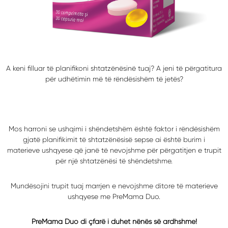
A keni filluar të planifikoni shtatzënësinë tuaj? A jeni të përgatitura
për udhëtimin më të rëndësishëm të jetës?
Mos harroni se ushqimi i shëndetshëm është faktor i rëndësishëm
gjatë planifikimit të shtatzënësisë sepse ai është burim i
materieve ushqyese që janë të nevojshme për përgatitjen e trupit
për një shtatzënësi të shëndetshme.
Mundësojini trupit tuaj marrjen e nevojshme ditore të materieve
ushqyese me PreMama Duo.
PreMama Duo di çfarë i duhet nënës së ardhshme!