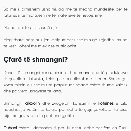
Sa më i larmishëm ushqimi, aq më të mëdha mundësitë për të
futur sasi të mjaftueshmë të materieve të nevojshme.
Mo harroni të pini shumë ujë.
Megjithatë, nëse nuk jeni e sigurt për ushqimin që zgjedhni, mund
të këshilloheni me mjek ose nutricionist.
Çfarë të shmangni?
Duhet të shmangni konsumimin e sheqernave dhe të produkteve
si: çokollata, biskota, keka, pije pa alkool me sheqer. Shmangni
konsumimin e ushqimit të përpunuar ngaqë është shumë kalorik
dhe pa vlera ushqyese të larta.
Shmangni
alkoolin
dhe zvogëloni konsumin e
kofeinës
e cila
ndodhet jo vetëm te kafeja por edhe te çaji, çokollata, te disa
pije me gaz si dhe te pijet energjetike.
Duhani
është i dëmshëm si për Ju ashtu edhe për fëmijën Tuaj,