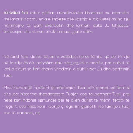
Aktiviteti fizik
është gjithaq i rëndësishëm. Ushtrimet me intensitet
mesatar si notimi, ecja e shpejtë ose vozitja e biçikletës mund t’ju
ndihmojnë të ruani shëndetin dhe formën, duke Ju lehtësuar
tendosjen dhe stresin të akumuluar gjatë ditës.
Në fund fare, duhet të jeni e vetëdijshme se fëmija që do të vijë
në familje është ndryshim dhe përgjegjësi e madhe, pra duhet të
jeni e sigurt se keni marrë vendimin e duhur për Ju dhe partnerin
Tuaj.
Mos harroni të njoftoni gjinekologun Tuaj për planet që keni si
dhe për historinë shëndetësore Tuajën ose të partnerit Tuaj, pra
nëse keni ndonjë sëmundje për të cilën duhet të merrni terapi të
rregullt, ose nëse keni ndonjë çrregullim gjenetik në familjen Tuaj
ose të partnerit, etj.