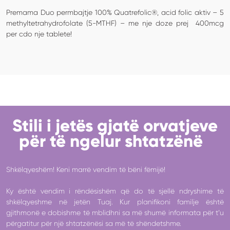
Premama Duo permbajtje 100% Quatrefolic®, acid folic aktiv – 5
methyltetrahydrofolate (5-MTHF) – me nje doze prej 400mcg
per cdo nje tablete!
Stili i jetës gjatë orvatjeve
për të ngelur shtatzënë
Shkëlqyeshëm! Keni marrë vendim të bëni fëmijë!
Ky është vendim i rëndësishëm që do të sjellë ndryshime të
shkëlqyeshme në jetën Tuaj. Kur planifikoni familje është
gjithmonë e dobishme të mblidhni sa më shumë informata për t’u
përgatitur për një shtatzënësi sa më të shëndetshme.