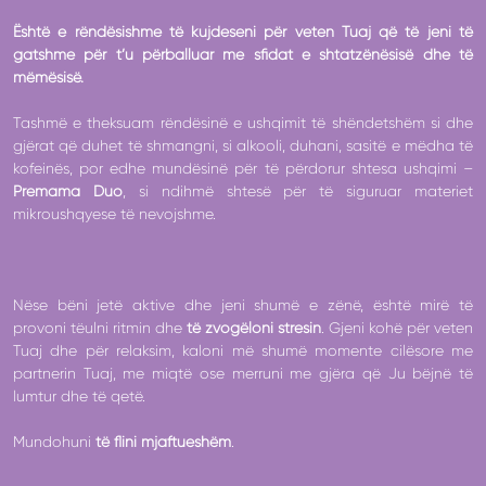
Është e rëndësishme të kujdeseni për veten Tuaj që të jeni të
gatshme për t’u përballuar me sfidat e shtatzënësisë dhe të
mëmësisë.
Tashmë e theksuam rëndësinë e ushqimit të shëndetshëm si dhe
gjërat që duhet të shmangni, si alkooli, duhani, sasitë e mëdha të
kofeinës, por edhe mundësinë për të përdorur shtesa ushqimi –
Premama Duo
, si ndihmë shtesë për të siguruar materiet
mikroushqyese të nevojshme.
Nëse bëni jetë aktive dhe jeni shumë e zënë, është mirë të
provoni tëulni ritmin dhe
të zvogëloni stresin
. Gjeni kohë për veten
Tuaj dhe për relaksim, kaloni më shumë momente cilësore me
partnerin Tuaj, me miqtë ose merruni me gjëra që Ju bëjnë të
lumtur dhe të qetë.
Mundohuni
të flini mjaftueshëm
.