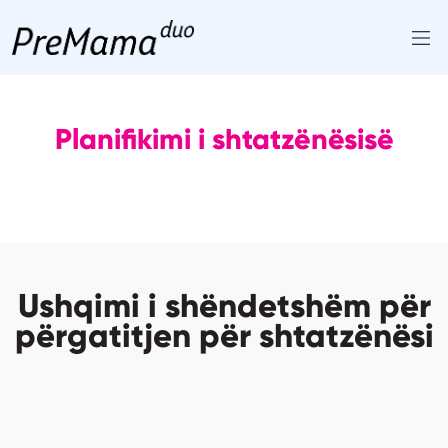
Skip
to
content
Planifikimi i shtatzënësisë
Ushqimi i shëndetshëm për
përgatitjen për shtatzënësi