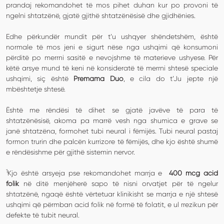
prandaj rekomandohet të mos pihet duhan kur po provoni të
ngelni shtatzënë, gjatë gjithë shtatzënësisë dhe gjidhënies.
Edhe përkundër mundit për t’u ushqyer shëndetshëm, është
normale të mos jeni e sigurt nëse nga ushqimi që konsumoni
përditë po merrni sasitë e nevojshme të materieve ushyese. Për
këtë arsye mund të keni në konsideratë të merrni shtesë speciale
ushqimi, siç është
Premama Duo
, e cila do t’Ju jepte një
mbështetje shtesë.
Është me rëndësi të dihet se gjatë javëve të para të
shtatzënësisë, akoma pa marrë vesh nga shumica e grave se
janë shtatzëna, formohet tubi neural i fëmijës. Tubi neural pastaj
formon trurin dhe palcën kurrizore të fëmijës, dhe kjo është shumë
e rëndësishme për gjithë sistemin nervor.
1
Kjo është arsyeja pse rekomandohet marrja e
400 mcg
acid
folik
në ditë menjëherë sapo të nisni orvatjet për të ngelur
shtatzënë, ngaqë është vërtetuar klinikisht se marrja e një shtesë
ushqimi që përmban acid folik në formë të folatit, e ul rrezikun për
defekte të tubit neural.