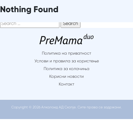
Skip
It seems we can’t find what you’re looking for. Perhaps
Nothing Found
to
searching can help.
content
Search
for:
Политика на приватност
Услови и правила за користење
Политика за колачиња
Корисни новости
Контакт
Copyright © 2026 Алкалоид АД Скопје. Сите права се задржани.