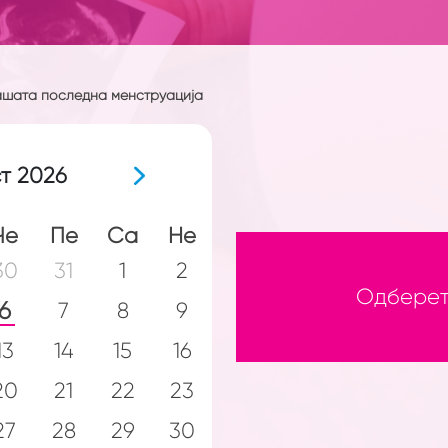
Вашата последна менструација
т
2026
Че
Пе
Са
Не
30
31
1
2
Одберет
6
7
8
9
13
14
15
16
20
21
22
23
27
28
29
30