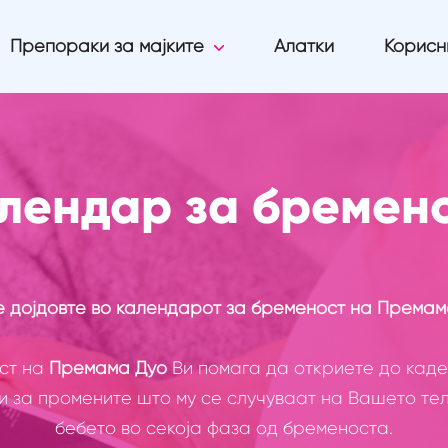
Препораки за мајките
Алатки
Корисн
лендар за бремен
 дојдовте во календарот за бременост на Премам
ст на
Премама Дуо
Ви помага да откриете до каде
за промените што му се случуваат на Вашето тело
бебето во секоја фаза од бременоста.