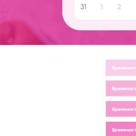
31
1
2
Бременост
Бременост
Бременост
Бременост