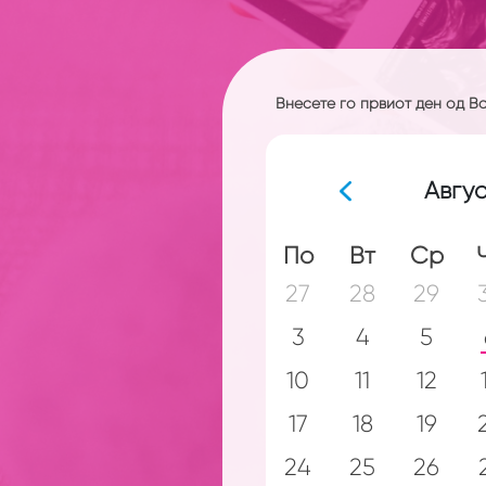
Внесете го првиот ден од 
Авгус
По
Вт
Ср
27
28
29
3
4
5
10
11
12
17
18
19
24
25
26