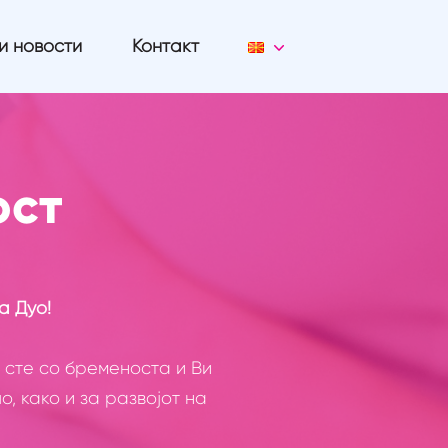
и новости
Контакт
ост
а Дуо!
 сте со бременоста и Ви
, како и за развојот на