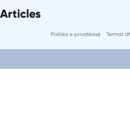
Skip
Articles
to
Rreth nesh
content
Politika e privatësisë
Termat dh