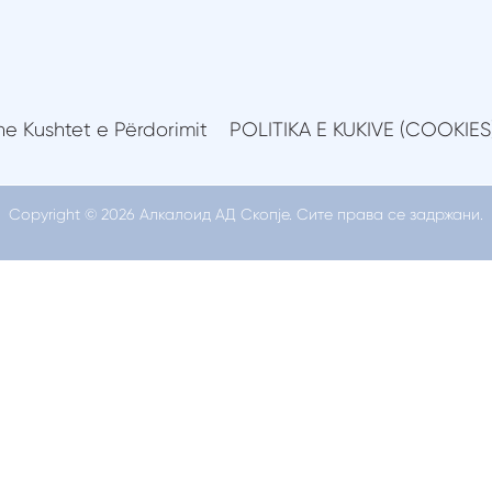
Rekomandime për nënat
Pajisje
Lajme 
e Kushtet e Përdorimit
POLITIKA E KUKIVE (COOKIES
Copyright © 2026 Алкалоид АД Скопје. Сите права се задржани.